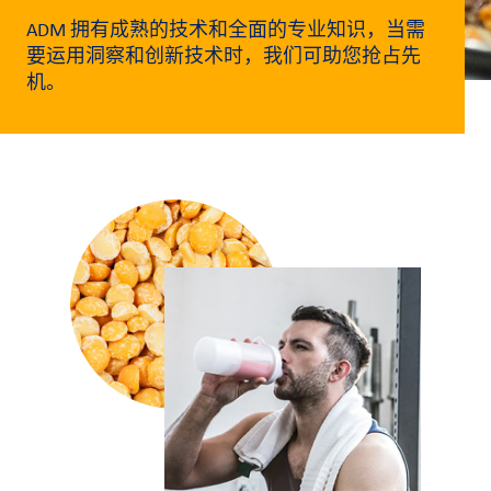
洞
ADM 拥有成熟的技术和全面的专业知识，当需
察
要运用洞察和创新技术时，我们可助您抢占先
与
机。
创
新
企
业
文
化
与
职
业
发
展
联
系
我