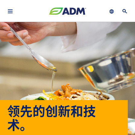
Open main navigation menu
Show languag
Open 
关于
By using ADM’s search function, you agree that your search queries
Chinese (Simplified, China)
Search
may be shared with third parties.
ADM
English (United States)
可
持
français (Canada)
续
发
展
产
品
领先的创新和技
与
服
术。
务