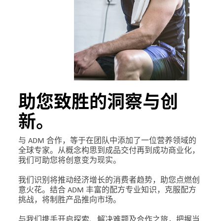
们
客
户
登
录
采
助您致胜的洞察与创
购
新。
投
与 ADM 合作，等于在团队中添加了一位营养领域的
资
全球
专家
。从概念构思到成品交付再到成功商业化，
者
我们可助您将创意变为现实。
我们识别将推动经济增长的消费者趋势，助您点燃创
意火花。结合 ADM 丰富的配方专业知识，克服配方
挑战，将制胜产品推向市场。
与我们携手开启探索、解决难题及合作之旅，把握当