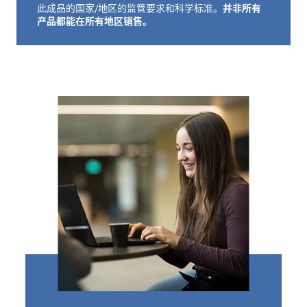
并非所有
此成品的国家/地区的监管要求和科学标准。
们
产品都能在所有地区销售。
客
户
登
录
采
购
投
资
者