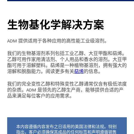
洞
察
与
生物基化学解决方案
创
新
ADM 提供适用于各种应用的高性能工业级溶剂。
企
业
我们的生物基溶剂系列包括工业乙醇、大豆甲酯和萜烯。
乙醇可用作家用清洁剂、个人用品和香水的溶剂。大豆甲
文
酯可用于溶解塑料。萜烯是一种植物基溶剂，拥有强大的
化
溶解和脱脂能力。阅读更多有关
萜烯
的信息。
与
职
我们的完全变性乙醇和特殊变性乙醇通常仅含有极低浓度
业
的杂质。ADM 是领先的乙醇生产商，能够提供合适的产
品来满足每位客户的应用需求。
发
展
联
系
本内容遵循内容发布之日适用的美国法律和法规。特别
免责声明如下
指出，客户必须确保其成品的任何标签和声明遵循销售
我