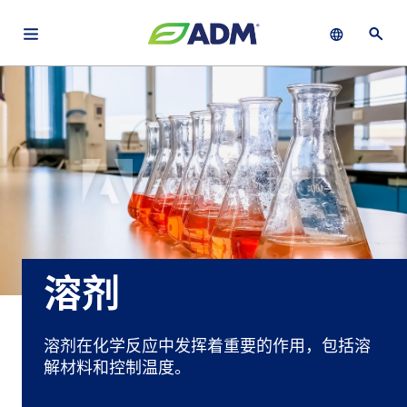
Open main navigation menu
Show languag
Open 
关于
By using ADM’s search function, you agree that your search queries
Chinese (Simplified, China)
Search
may be shared with third parties.
ADM
English (United States)
可
持
français (Canada)
续
发
展
溶剂
产
品
与
溶剂在化学反应中发挥着重要的作用，包括溶
服
解材料和控制温度。
务