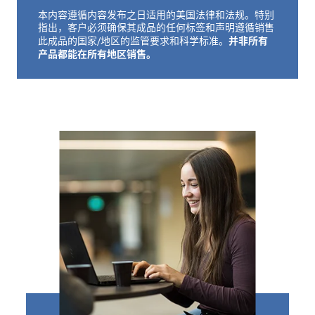
们
本内容遵循内容发布之日适用的美国法律和法规。特别
免责声明如下
指出，客户必须确保其成品的任何标签和声明遵循销售
并非所有
此成品的国家/地区的监管要求和科学标准。
客
产品都能在所有地区销售。
户
登
录
采
购
投
资
者