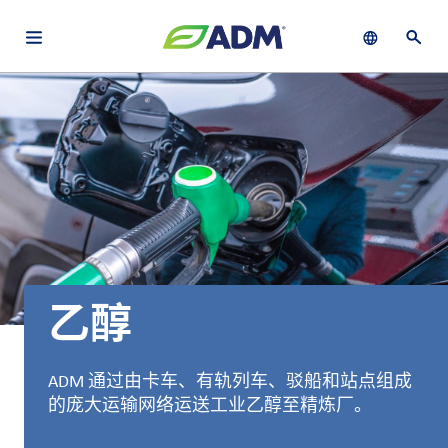
Open main navigation menu
Show languag
Open 
关于
By using ADM’s search function, you agree that your search queries
Chinese (Simplified, China)
Search
may be shared with third parties.
ADM
English (United States)
可
持
français (Canada)
续
发
展
乙醇
产
品
与
ADM 通过由卡车、有轨列车、驳船和站点组成
服
的庞大运输网络运送工业乙醇至精炼厂。
务