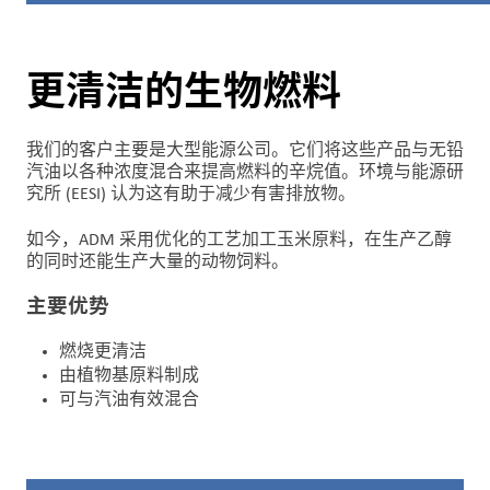
洞
察
与
更清洁的生物燃料
创
新
我们的客户主要是大型能源公司。它们将这些产品与无铅
企
汽油以各种浓度混合来提高燃料的辛烷值。环境与能源研
究所 (EESI) 认为这有助于减少有害排放物。
业
文
如今，ADM 采用优化的工艺加工玉米原料，在生产乙醇
化
的同时还能生产大量的动物饲料。
与
职
主要优势
业
燃烧更清洁
发
由植物基原料制成
展
可与汽油有效混合
联
系
我