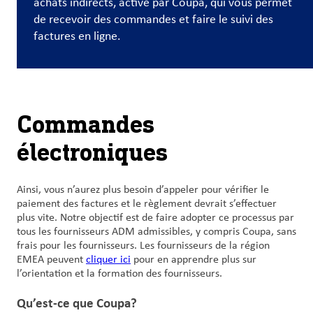
achats indirects, activé par Coupa, qui vous permet
et
de recevoir des commandes et faire le suivi des
carrières
factures en ligne.
Nous
joindre
Commandes
Connexion
du client
électroniques
Approvisionnement
Ainsi, vous n’aurez plus besoin d’appeler pour vérifier le
paiement des factures et le règlement devrait s’effectuer
Investisseurs
plus vite. Notre objectif est de faire adopter ce processus par
tous les fournisseurs ADM admissibles, y compris Coupa, sans
frais pour les fournisseurs. Les fournisseurs de la région
EMEA peuvent
cliquer ici
pour en apprendre plus sur
l’orientation et la formation des fournisseurs.
Qu’est-ce que Coupa?