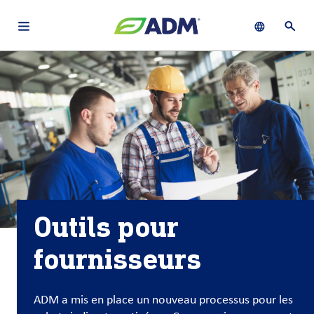
Open main navigation menu
Show languag
Ouvri
À
français (Canada)
Recherch
propos
d’ADM
English (United States)
Durabilité
Chinese (Simplified, China)
Produit
et
services
Outils pour
Perspectives
fournisseurs
et
innovation
ADM a mis en place un nouveau processus pour les
Culture