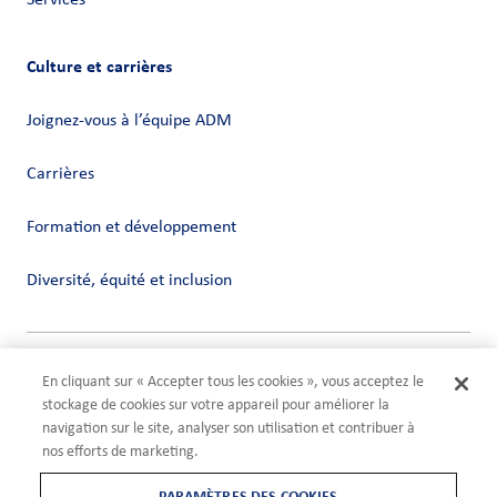
Services
Culture et carrières
Joignez-vous à l’équipe ADM
Carrières
Formation et développement
Diversité, équité et inclusion
Vie privée
En cliquant sur « Accepter tous les cookies », vous acceptez le
Conditions
stockage de cookies sur votre appareil pour améliorer la
Compliance
navigation sur le site, analyser son utilisation et contribuer à
Paramètres des cookies
nos efforts de marketing.
©2026 ADM
PARAMÈTRES DES COOKIES