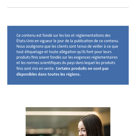
Ce contenu est fondé sur les lois et réglementations des
Avis de non-responsabilité ci-dessous
États-Unis en vigueur le jour de la publication de ce contenu.
Nous soulignons que les clients sont tenus de veiller à ce que
tout étiquetage et toute allégation qu'ils font pour leurs
produits finis soient fondés sur les exigences réglementaires
et les normes scientifiques du pays dans lequel les produits
Certains produits ne sont pas
finis sont mis en vente.
disponibles dans toutes les régions.