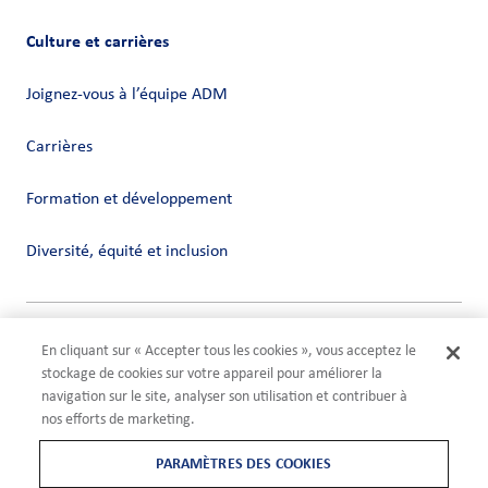
Culture et carrières
Joignez-vous à l’équipe ADM
Carrières
Formation et développement
Diversité, équité et inclusion
Vie privée
En cliquant sur « Accepter tous les cookies », vous acceptez le
Conditions
stockage de cookies sur votre appareil pour améliorer la
Compliance
navigation sur le site, analyser son utilisation et contribuer à
Paramètres des cookies
nos efforts de marketing.
©2026 ADM
PARAMÈTRES DES COOKIES