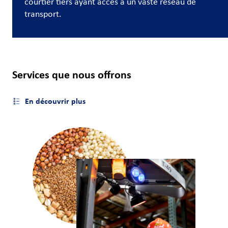
courtier tiers ayant accès à un vaste réseau de
et
transport.
carrières
Nous
joindre
Services que nous offrons
Connexion
du client
En découvrir plus
Ouvrir le menu latéral
Approvisionnement
Investisseurs