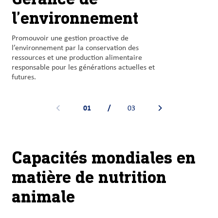
l’environnement
des animaux
responsable
Promouvoir une gestion proactive de
Répondre aux besoins précis des animaux pour
Assurer la rentabilité opérationnelle des
l’environnement par la conservation des
une santé et un bien-être optimaux.
producteurs tout en maintenant un
ressources et une production alimentaire
approvisionnement alimentaire abordable.
responsable pour les générations actuelles et
futures.
01
/
03
Voir la bannière précédente
Voir la bannière suiv
Capacités mondiales en
matière de nutrition
animale