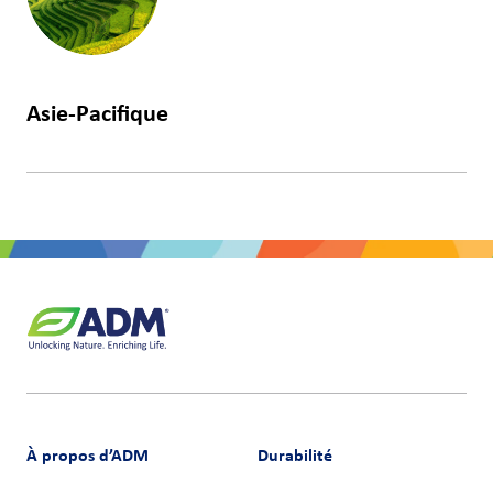
Espagne
Asie-Pacifique
Chine
Vietnam
À propos d’ADM
Durabilité