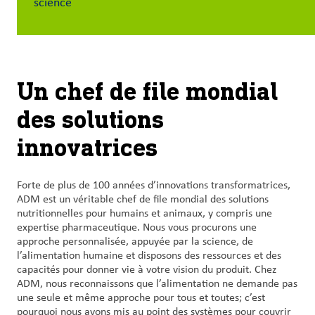
science
et
carrières
Nous
joindre
Un chef de file mondial
des solutions
Connexion
du client
innovatrices
Approvisionnement
Forte de plus de 100 années d’innovations transformatrices,
ADM est un véritable chef de file mondial des solutions
Investisseurs
nutritionnelles pour humains et animaux, y compris une
expertise pharmaceutique. Nous vous procurons une
approche personnalisée, appuyée par la science, de
l’alimentation humaine et disposons des ressources et des
capacités pour donner vie à votre vision du produit. Chez
ADM, nous reconnaissons que l’alimentation ne demande pas
une seule et même approche pour tous et toutes; c’est
pourquoi nous avons mis au point des systèmes pour couvrir