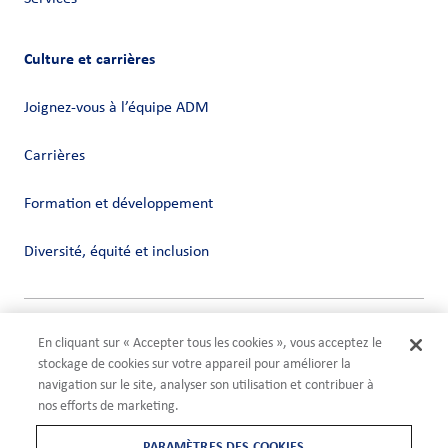
Culture et carrières
Joignez-vous à l’équipe ADM
Carrières
Formation et développement
Diversité, équité et inclusion
Vie privée
En cliquant sur « Accepter tous les cookies », vous acceptez le
Conditions
stockage de cookies sur votre appareil pour améliorer la
Compliance
navigation sur le site, analyser son utilisation et contribuer à
Paramètres des cookies
nos efforts de marketing.
©2026 ADM
PARAMÈTRES DES COOKIES