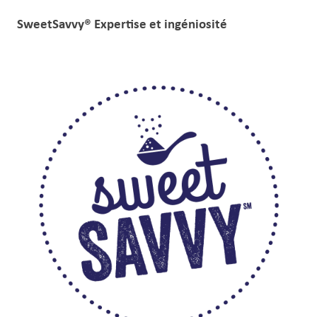
SweetSavvy® Expertise et ingéniosité