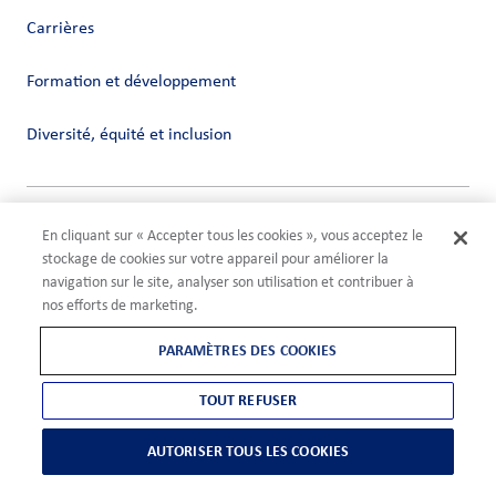
Carrières
Formation et développement
Diversité, équité et inclusion
Vie privée
En cliquant sur « Accepter tous les cookies », vous acceptez le
Conditions
stockage de cookies sur votre appareil pour améliorer la
Compliance
navigation sur le site, analyser son utilisation et contribuer à
Paramètres des cookies
nos efforts de marketing.
©2026 ADM
PARAMÈTRES DES COOKIES
TOUT REFUSER
AUTORISER TOUS LES COOKIES