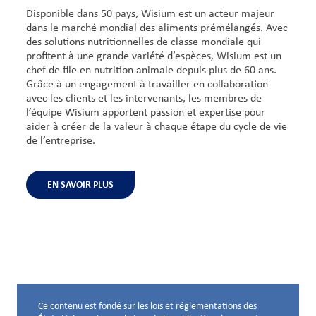
Disponible dans 50 pays, Wisium est un acteur majeur
dans le marché mondial des aliments prémélangés. Avec
des solutions nutritionnelles de classe mondiale qui
profitent à une grande variété d’espèces, Wisium est un
chef de file en nutrition animale depuis plus de 60 ans.
Grâce à un engagement à travailler en collaboration
avec les clients et les intervenants, les membres de
l’équipe Wisium apportent passion et expertise pour
aider à créer de la valeur à chaque étape du cycle de vie
de l’entreprise.
EN SAVOIR PLUS
Ce contenu est fondé sur les lois et réglementations des
Avis de non-responsabilité ci-dessous