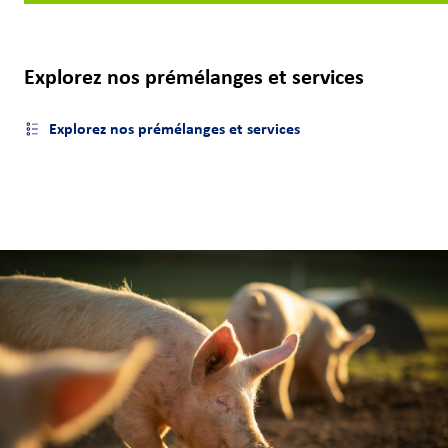
et
carrières
Explorez nos prémélanges et services
Nous
joindre
Explorez nos prémélanges et services
Ouvrir le menu latéral
Connexion
du client
Approvisionnement
Investisseurs