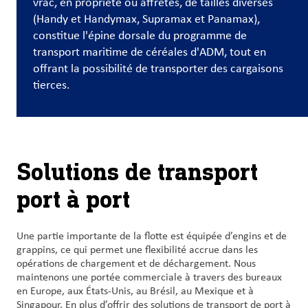
vrac, en propriété ou affrétés, de tailles diverses
et
(Handy et Handymax, Supramax et Panamax),
carrières
constitue l'épine dorsale du programme de
transport maritime de céréales d'ADM, tout en
Nous
offrant la possibilité de transporter des cargaisons
joindre
tierces.
Connexion
du client
Solutions de transport
Approvisionnement
port à port
Investisseurs
Une partie importante de la flotte est équipée d’engins et de
grappins, ce qui permet une flexibilité accrue dans les
opérations de chargement et de déchargement. Nous
maintenons une portée commerciale à travers des bureaux
en Europe, aux États-Unis, au Brésil, au Mexique et à
Singapour. En plus d’offrir des solutions de transport de port à