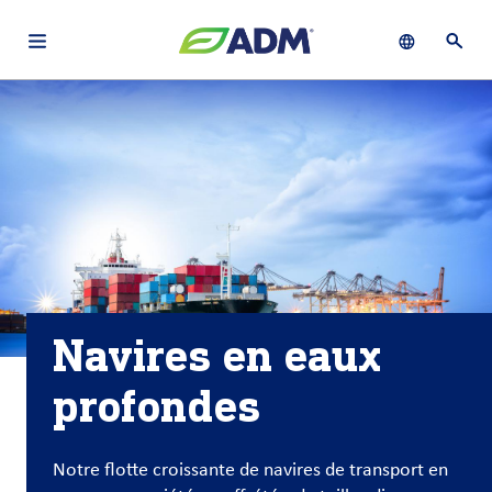
Open main navigation menu
Show languag
Ouvri
À
français (Canada)
Recherch
propos
d’ADM
English (United States)
Durabilité
Chinese (Simplified, China)
Produit
et
services
Navires en eaux
Perspectives
profondes
et
innovation
Notre flotte croissante de navires de transport en
Culture