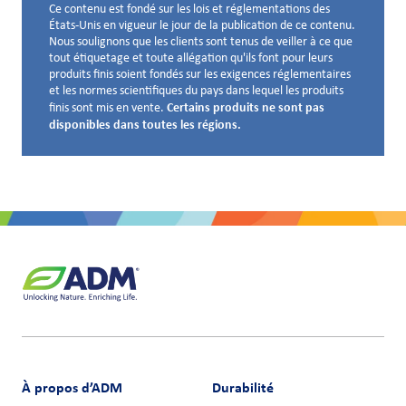
Ce contenu est fondé sur les lois et réglementations des
Avis de non-responsabilité ci-dessous
États-Unis en vigueur le jour de la publication de ce contenu.
Nous soulignons que les clients sont tenus de veiller à ce que
tout étiquetage et toute allégation qu'ils font pour leurs
produits finis soient fondés sur les exigences réglementaires
et les normes scientifiques du pays dans lequel les produits
Certains produits ne sont pas
finis sont mis en vente.
disponibles dans toutes les régions.
À propos d’ADM
Durabilité