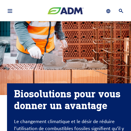
Open main navigation menu
Show languag
Ouvri
À
français (Canada)
Recherch
propos
d’ADM
English (United States)
Durabilité
Chinese (Simplified, China)
Produit
et
services
Biosolutions pour vous
Perspectives
donner un avantage
et
innovation
Le changement climatique et le désir de réduire
l’utilisation de combustibles fossiles signifient qu’il y
Culture