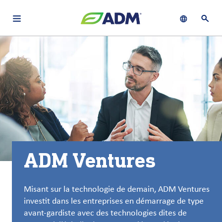
Open main navigation menu
Show languag
Ouvri
À
français (Canada)
Recherch
propos
d’ADM
English (United States)
Durabilité
Chinese (Simplified, China)
Produit
et
services
ADM Ventures
Perspectives
et
Misant sur la technologie de demain, ADM Ventures
innovation
investit dans les entreprises en démarrage de type
avant-gardiste avec des technologies dites de
Culture