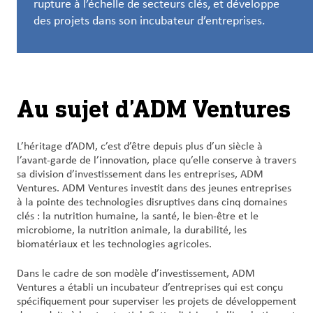
rupture à l’échelle de secteurs clés, et développe
et
des projets dans son incubateur d’entreprises.
carrières
Nous
joindre
Au sujet d’ADM Ventures
Connexion
du client
L’héritage d’ADM, c’est d’être depuis plus d’un siècle à
l’avant-garde de l’innovation, place qu’elle conserve à travers
Approvisionnement
sa division d’investissement dans les entreprises, ADM
Ventures. ADM Ventures investit dans des jeunes entreprises
à la pointe des technologies disruptives dans cinq domaines
Investisseurs
clés : la nutrition humaine, la santé, le bien-être et le
microbiome, la nutrition animale, la durabilité, les
biomatériaux et les technologies agricoles.
Dans le cadre de son modèle d’investissement, ADM
Ventures a établi un incubateur d’entreprises qui est conçu
spécifiquement pour superviser les projets de développement