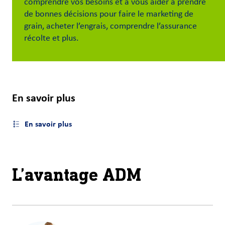
comprendre vos besoins et à vous aider à prendre
et
de bonnes décisions pour faire le marketing de
carrières
grain, acheter l’engrais, comprendre l’assurance
récolte et plus.
Nous
joindre
Connexion
du client
En savoir plus
Approvisionnement
En savoir plus
Ouvrir le menu latéral
Investisseurs
L’avantage ADM