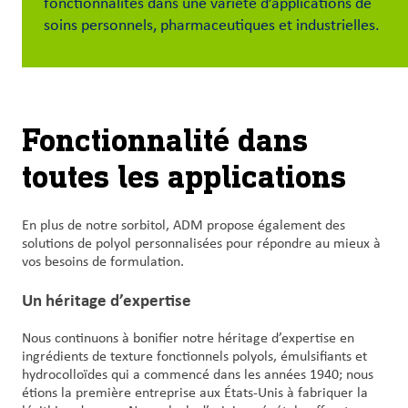
fonctionnalités dans une variété d’applications de
et
soins personnels, pharmaceutiques et industrielles.
carrières
Nous
joindre
Fonctionnalité dans
Connexion
toutes les applications
du client
Approvisionnement
En plus de notre sorbitol, ADM propose également des
solutions de polyol personnalisées pour répondre au mieux à
vos besoins de formulation.
Investisseurs
Un héritage d’expertise
Nous continuons à bonifier notre héritage d’expertise en
ingrédients de texture fonctionnels polyols, émulsifiants et
hydrocolloïdes qui a commencé dans les années 1940; nous
étions la première entreprise aux États-Unis à fabriquer la