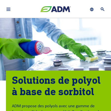
Open main navigation menu
Show languag
Ouvri
À
français (Canada)
Recherch
propos
d’ADM
English (United States)
Durabilité
Chinese (Simplified, China)
Produit
et
services
Solutions de polyol
Perspectives
à base de sorbitol
et
innovation
ADM propose des polyols avec une gamme de
Culture