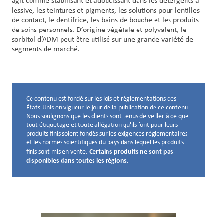
agit comme stabilisant et adoucissant dans les détergents à
lessive, les teintures et pigments, les solutions pour lentilles
de contact, le dentifrice, les bains de bouche et les produits
de soins personnels. D’origine végétale et polyvalent, le
sorbitol d’ADM peut être utilisé sur une grande variété de
segments de marché.
Ce contenu est fondé sur les lois et réglementations des
Avis de non-responsabilité ci-dessous
États-Unis en vigueur le jour de la publication de ce contenu.
Nous soulignons que les clients sont tenus de veiller à ce que
tout étiquetage et toute allégation qu'ils font pour leurs
produits finis soient fondés sur les exigences réglementaires
et les normes scientifiques du pays dans lequel les produits
Certains produits ne sont pas
finis sont mis en vente.
disponibles dans toutes les régions.